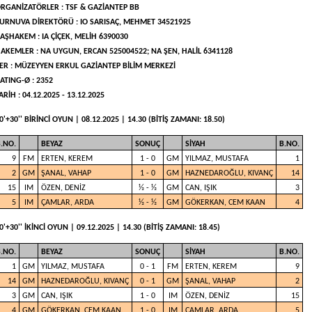
RGANİZATÖRLER : TSF & GAZİANTEP BB
URNUVA DİREKTÖRÜ : IO SARISAÇ, MEHMET 34521925
AŞHAKEM : IA ÇİÇEK, MELİH 6390030
AKEMLER : NA UYGUN, ERCAN 525004522; NA ŞEN, HALİL 6341128
ER : MÜZEYYEN ERKUL GAZİANTEP BİLİM MERKEZİ
ATING-Ø : 2352
ARİH : 04.12.2025 - 13.12.2025
0'+30'' BİRİNCİ OYUN | 08.12.2025 | 14.30 (BİTİŞ ZAMANI: 18.50)
.NO.
BEYAZ
SONUÇ
SİYAH
B.NO.
9
FM
ERTEN, KEREM
1 - 0
GM
YILMAZ, MUSTAFA
1
2
GM
ŞANAL, VAHAP
1 - 0
GM
HAZNEDAROĞLU, KIVANÇ
14
15
IM
ÖZEN, DENİZ
½ - ½
GM
CAN, IŞIK
3
5
IM
ÇAMLAR, ARDA
½ - ½
GM
GÖKERKAN, CEM KAAN
4
0'+30'' İKİNCİ OYUN | 09.12.2025 | 14.30 (BİTİŞ ZAMANI: 18.45)
.NO.
BEYAZ
SONUÇ
SİYAH
B.NO.
1
GM
YILMAZ, MUSTAFA
0 - 1
FM
ERTEN, KEREM
9
14
GM
HAZNEDAROĞLU, KIVANÇ
0 - 1
GM
ŞANAL, VAHAP
2
3
GM
CAN, IŞIK
1 - 0
IM
ÖZEN, DENİZ
15
4
GM
GÖKERKAN, CEM KAAN
1 - 0
IM
ÇAMLAR, ARDA
5