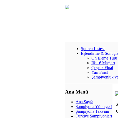
Sporcu Listesi
Eşlendirme & Sonuçla
Ön Eleme Turu
İlk 16 Maçları
Çeyrek Final
Yarı Final
Şampiyonluk v
Ana Menü
Ana Sayfa
2
Şampiyona Yönergesi
Şampiyona Takvimi
Ç
Türkiye Şampiyonları