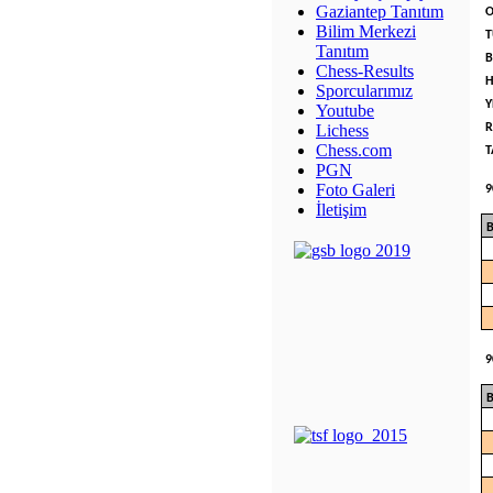
Gaziantep Tanıtım
O
Bilim Merkezi
T
Tanıtım
B
Chess-Results
H
Sporcularımız
Y
Youtube
R
Lichess
Chess.com
T
PGN
Foto Galeri
9
İletişim
B
9
B